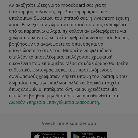
Αν αναζητάτε ιδέες για το moodboard σας για τη
διακόσμηση σαλονιού, κρεβατοκάμαρας και των
υπόλοιπων δωματίων του σπιτιού σας, η Vivechrom έχει τη
λύση. Επιλέξτε τον χώρο του σπιτιού που σας ενδιαφέρει
από τα παραπάνω φίλτρα, πχ σαλόνι αν ενδιαφέρεστε για
χρώματα σαλονιού, και δείτε άρθρα έμπνευσης που θα σας
βοηθήσουν να ανανεώσετε το σπίτι σας και να
απογειώσετε το στυλ του. Μπορείτε να φιλτράρετε
επιπλέον τα αποτελέσματα, επιλέγοντας χρωματική
οικογένεια που επιθυμείτε. Μέσα σε κάθε άρθρο θα βρείτε
ενδεικτικές φωτογραφίες και τους προτεινόμενους
συνδυασμούς χρωμάτων. Λάβετε υπόψη τον φωτισμό του
δωματίου σας, την επίπλωση αλλά και δομικά στοιχεία
όπως αλουμίνια, πατώματα κλπ, και αν χρειάζεστε μία
επιπλέον βοήθεια μην διστάσετε να απευθυνθείτε στη
Δωρεάν Υπηρεσία Επαγγελματία Διακοσμητή
.
Vivechrom Visualizer app