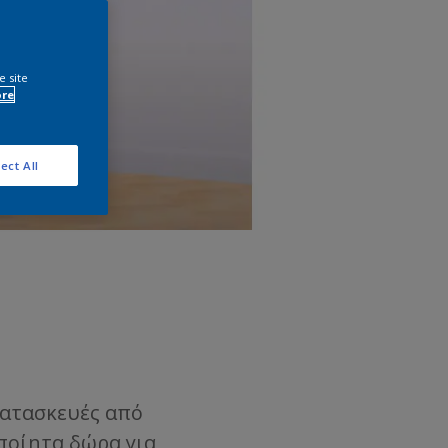
e site
ore
ect All
κατασκευές από
οποίητα δώρα για