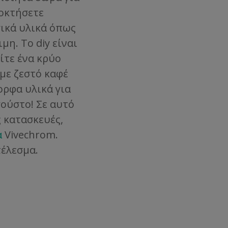
ποκτήσετε
ικά υλικά όπως
μη. Το diy είναι
ίτε ένα κρύο
με ζεστό καφέ
ορφα υλικά για
γούστο! Σε αυτό
ς κατασκευές,
α
Vivechrom.
τέλεσμα.