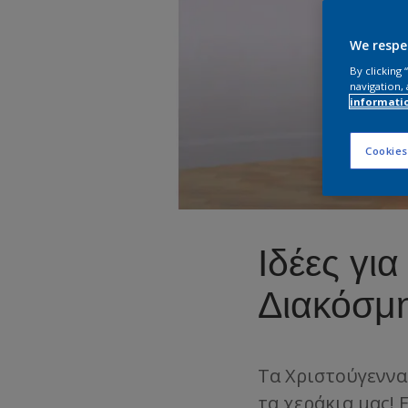
We respe
By clicking
navigation, 
informati
Cookies
Ιδέες γι
Διακόσμη
Τα Χριστούγεννα
τα χεράκια μας! 