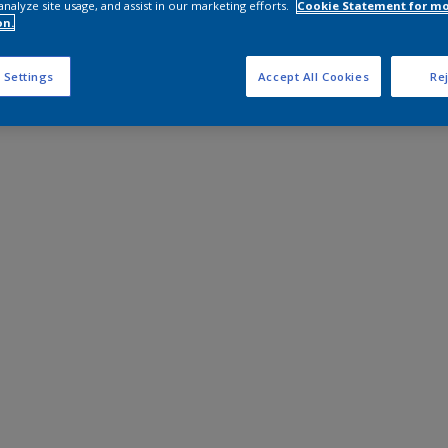
analyze site usage, and assist in our marketing efforts.
Cookie Statement for m
on.
 Settings
Accept All Cookies
Rej