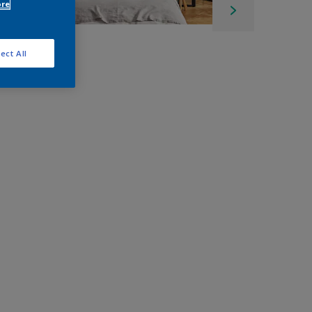
ore
ect All