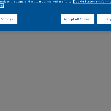
analyze site usage, and assist in our marketing efforts.
Cookie Statement for m
on.
 Settings
Accept All Cookies
Rej