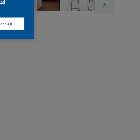
ore
ect All