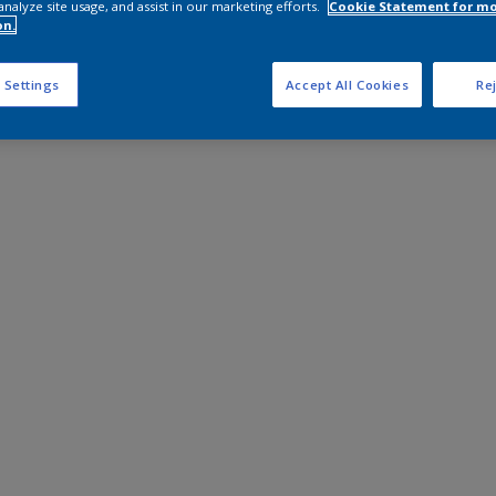
analyze site usage, and assist in our marketing efforts.
Cookie Statement for m
on.
 Settings
Accept All Cookies
Rej