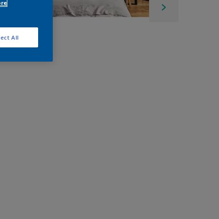
ore
ect All