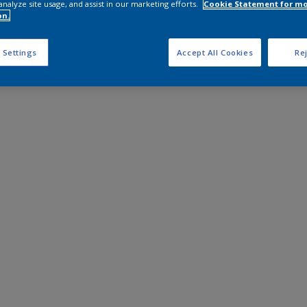
analyze site usage, and assist in our marketing efforts.
Cookie Statement for m
on.
 Settings
Accept All Cookies
Rej