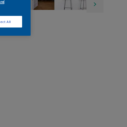
ore
ect All