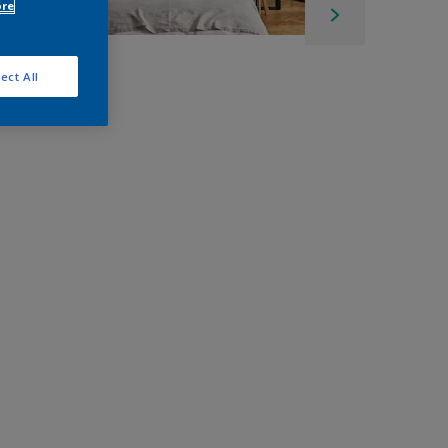
ore
ect All