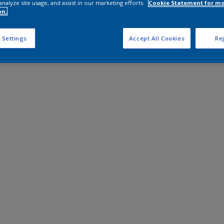
analyze site usage, and assist in our marketing efforts.
Cookie Statement for m
on.
 Settings
Accept All Cookies
Rej