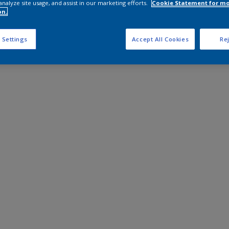
analyze site usage, and assist in our marketing efforts.
Cookie Statement for m
on.
 Settings
Accept All Cookies
Rej