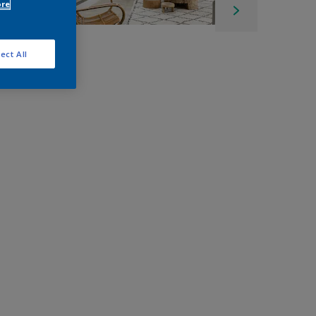
ore
ect All