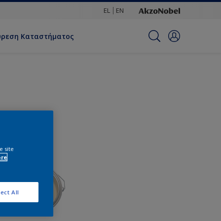
EL
EN
ύρεση Καταστήματος
e site
ore
ect All