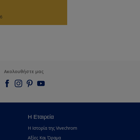
66
Ακολουθήστε μας
Η Εταιρεία
Η Ιστορία της Vivechrom
Αξίες Και Όραμα