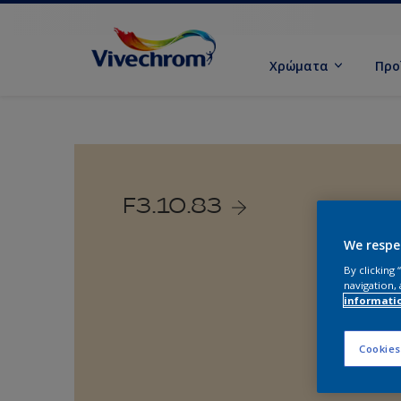
Χρώματα
Προ
F3.10.83
We respe
By clicking
navigation, 
informati
Cookies