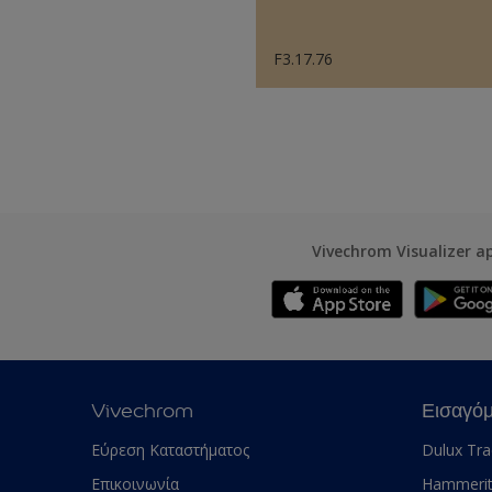
F3.17.76
Vivechrom Visualizer a
Vivechrom
Εισαγό
Εύρεση Καταστήματος
Dulux Tr
Επικοινωνία
Hammeri