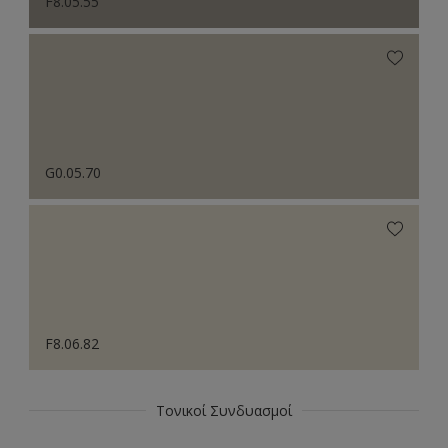
F8.05.55
G0.05.70
F8.06.82
Τονικοί Συνδυασμοί