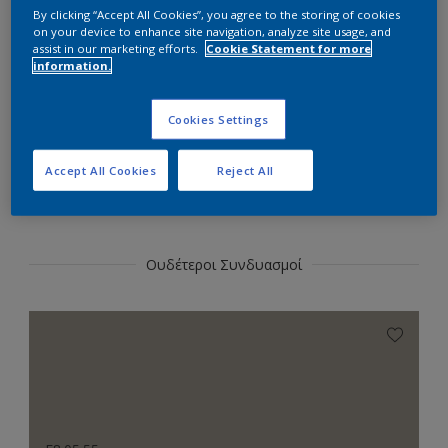
Επιλέξτε αυτήν την απόχρωση
By clicking “Accept All Cookies”, you agree to the storing of cookies
on your device to enhance site navigation, analyze site usage, and
assist in our marketing efforts.
Cookie Statement for more
information.
Επιλογή
Cookies Settings
Accept All Cookies
Reject All
Χρωματικοί Συνδυασμοί
Ουδέτεροι Συνδυασμοί