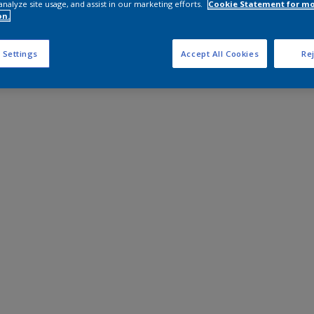
analyze site usage, and assist in our marketing efforts.
Cookie Statement for m
on.
 Settings
Accept All Cookies
Rej