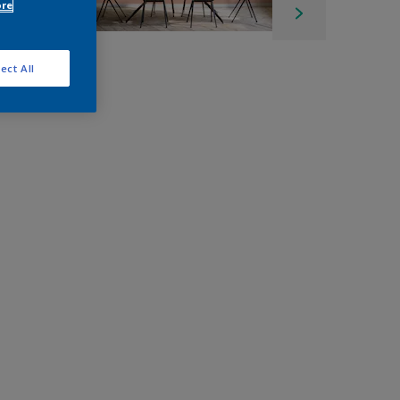
ore
ect All