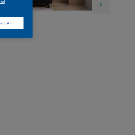
ore
ect All