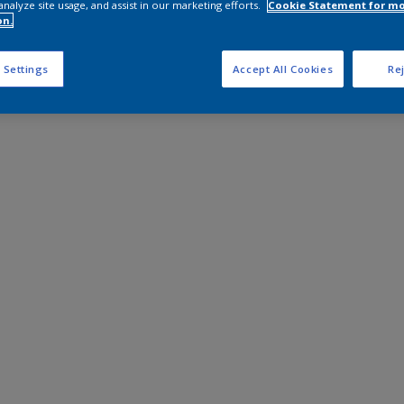
analyze site usage, and assist in our marketing efforts.
Cookie Statement for m
on.
 Settings
Accept All Cookies
Rej