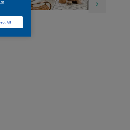
ore
ect All