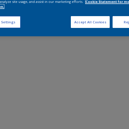
analyze site usage, and assist in our marketing efforts.
Cookie Statement for m
on.
 Settings
Accept All Cookies
Rej