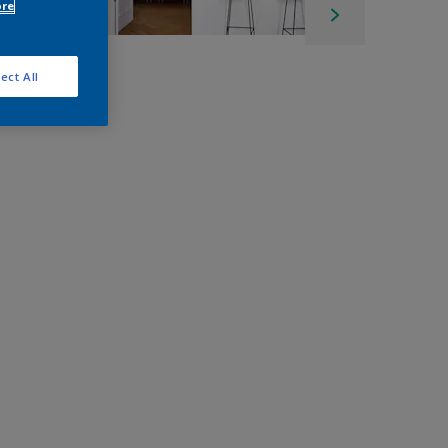
ore
ect All