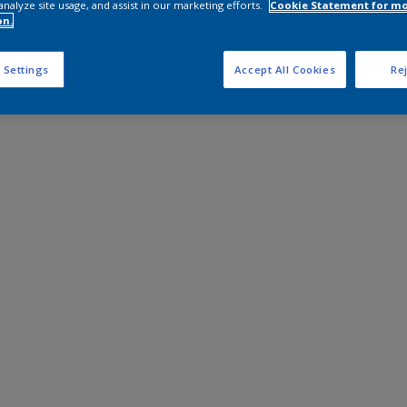
analyze site usage, and assist in our marketing efforts.
Cookie Statement for m
on.
 Settings
Accept All Cookies
Rej