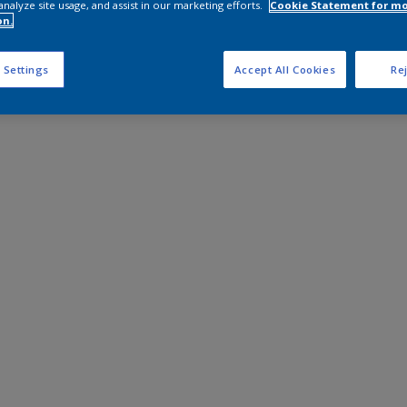
analyze site usage, and assist in our marketing efforts.
Cookie Statement for m
on.
 Settings
Accept All Cookies
Rej