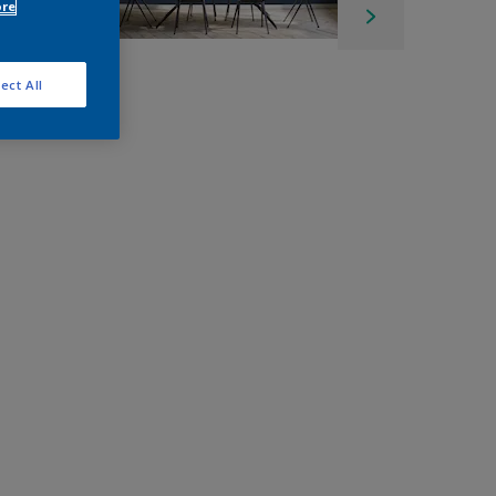
ore
ect All