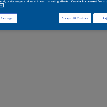
analyze site usage, and assist in our marketing efforts.
Cookie Statement for m
on.
 Settings
Accept All Cookies
Rej