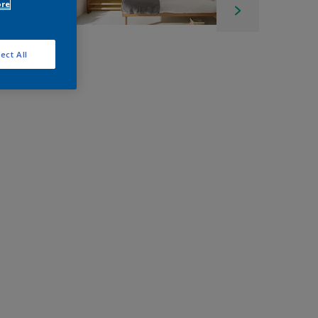
ore
ect All