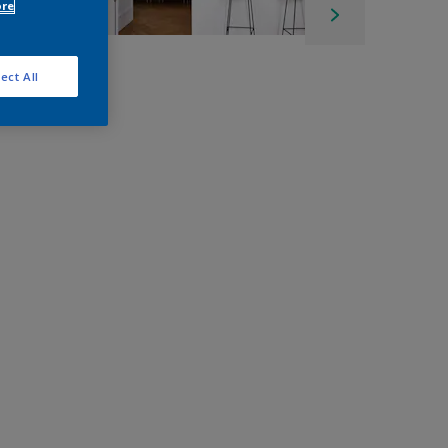
ore
ect All