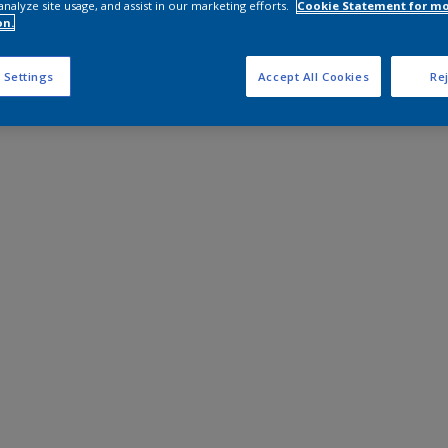
analyze site usage, and assist in our marketing efforts.
Cookie Statement for m
on.
 Settings
Accept All Cookies
Rej