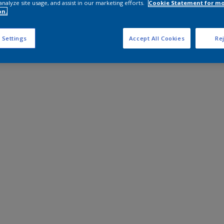
analyze site usage, and assist in our marketing efforts.
Cookie Statement for m
on.
 Settings
Accept All Cookies
Rej