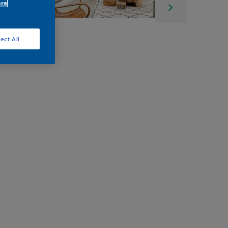
ore
ect All