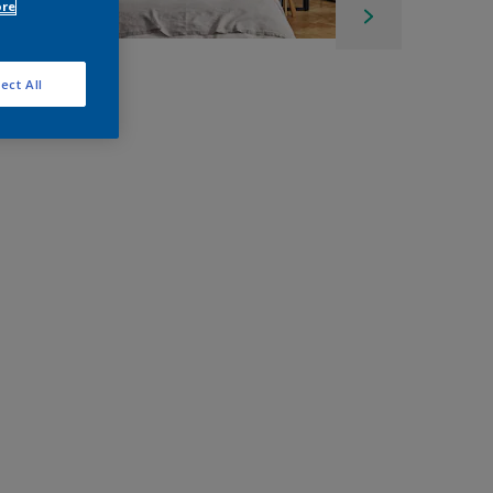
ore
ect All