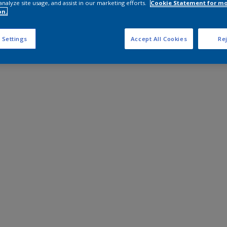
analyze site usage, and assist in our marketing efforts.
Cookie Statement for m
on.
 Settings
Accept All Cookies
Rej