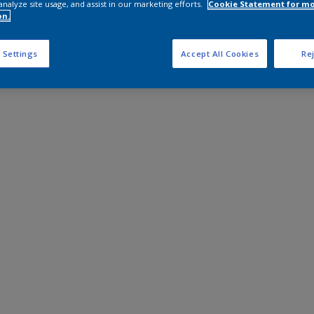
analyze site usage, and assist in our marketing efforts.
Cookie Statement for m
on.
 Settings
Accept All Cookies
Rej