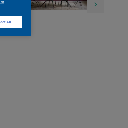
ore
ect All