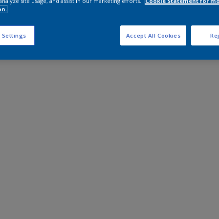
analyze site usage, and assist in our marketing efforts.
Cookie Statement for m
on.
 Settings
Accept All Cookies
Rej