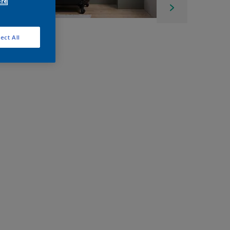
ore
ect All