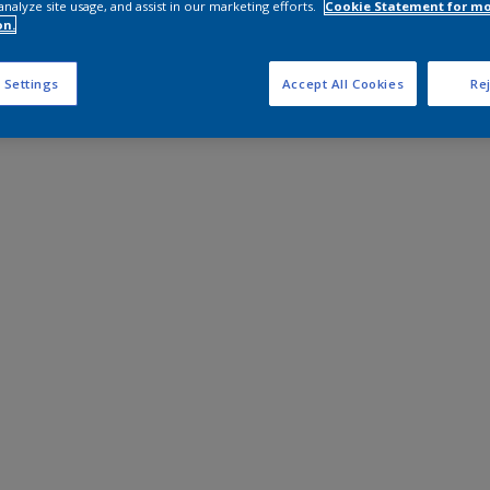
analyze site usage, and assist in our marketing efforts.
Cookie Statement for m
on.
 Settings
Accept All Cookies
Rej