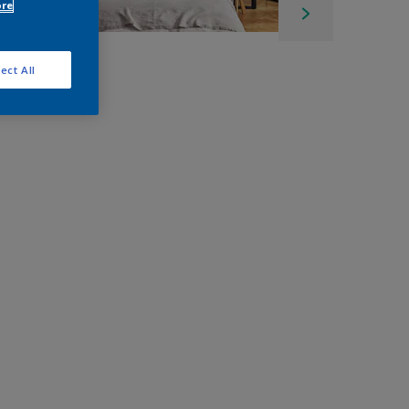
ore
ect All