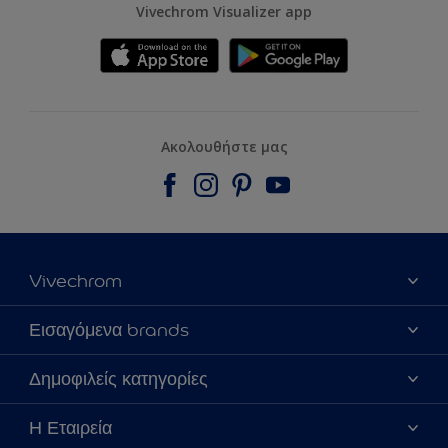
Vivechrom Visualizer app
Ακολουθήστε μας
Vivechrom
Εύρεση Καταστήματος
Εισαγόμενα brands
Επικοινωνία
Dulux Trade
Δημοφιλείς κατηγορίες
Τα νέα μας
Hammerite
Χρωματική Πιστότητα
Το Χρώμα της Χρονιάς 2020
Η Εταιρεία
Sitemap