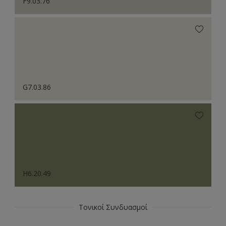
F9.03.76
G7.03.86
H6.20.49
Τονικοί Συνδυασμοί