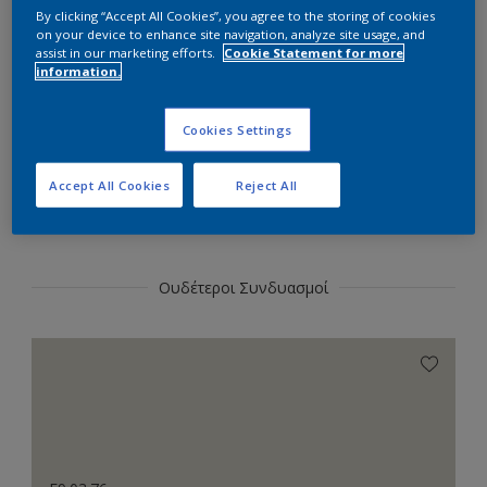
Επιλέξτε αυτήν την απόχρωση
By clicking “Accept All Cookies”, you agree to the storing of cookies
on your device to enhance site navigation, analyze site usage, and
assist in our marketing efforts.
Cookie Statement for more
information.
Επιλογή
Cookies Settings
Accept All Cookies
Reject All
Χρωματικοί Συνδυασμοί
Ουδέτεροι Συνδυασμοί