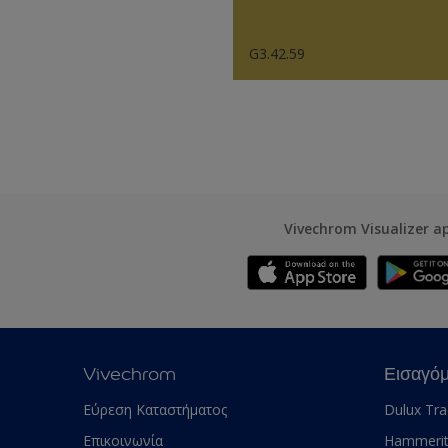
G3.42.59
Vivechrom Visualizer a
Vivechrom
Εισαγό
Εύρεση Καταστήματος
Dulux Tr
Επικοινωνία
Hammeri