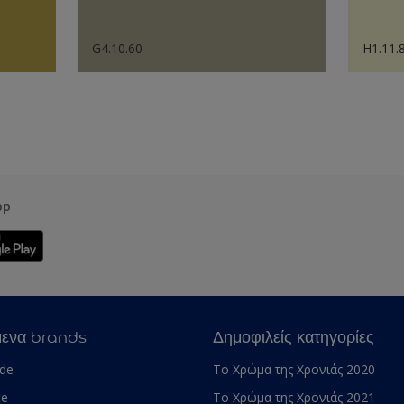
G4.10.60
H1.11.
pp
μενα brands
Δημοφιλείς κατηγορίες
ade
Το Χρώμα της Χρονιάς 2020
te
Το Χρώμα της Χρονιάς 2021