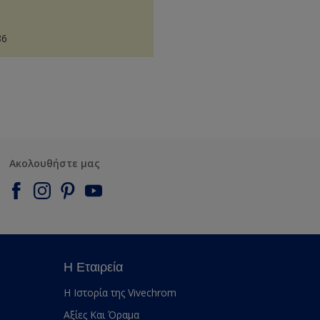
86
Ακολουθήστε μας
Η Εταιρεία
Η Ιστορία της Vivechrom
Αξίες Και Όραμα