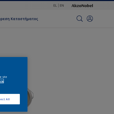
EL
EN
ύρεση Καταστήματος
e site
ore
ect All