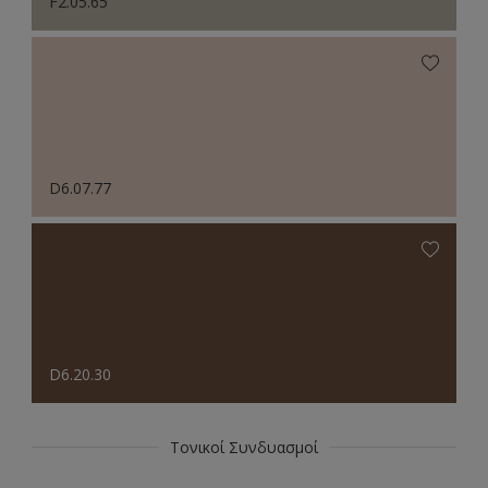
F2.05.65
D6.07.77
D6.20.30
Τονικοί Συνδυασμοί