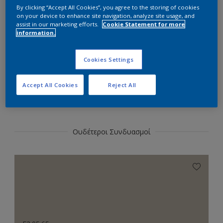
Επιλέξτε αυτήν την απόχρωση
By clicking “Accept All Cookies”, you agree to the storing of cookies
on your device to enhance site navigation, analyze site usage, and
assist in our marketing efforts.
Cookie Statement for more
information.
Επιλογή
Cookies Settings
Accept All Cookies
Reject All
Χρωματικοί Συνδυασμοί
Ουδέτεροι Συνδυασμοί