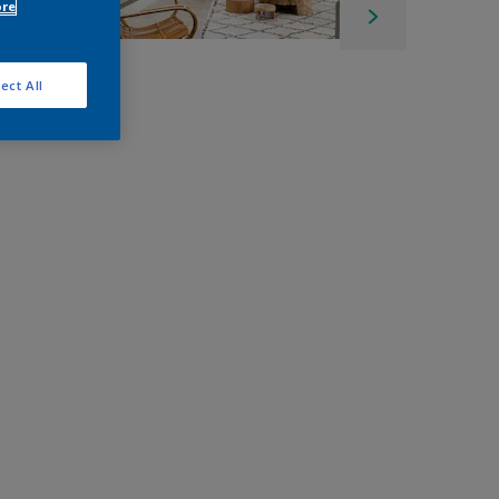
ore
ect All