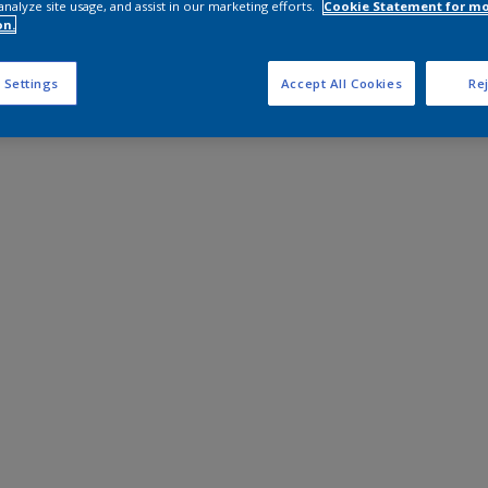
analyze site usage, and assist in our marketing efforts.
Cookie Statement for m
on.
 Settings
Accept All Cookies
Rej