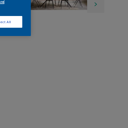
ore
ect All