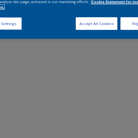
analyze site usage, and assist in our marketing efforts.
Cookie Statement for m
on.
 Settings
Accept All Cookies
Rej