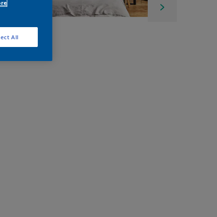
ore
ect All