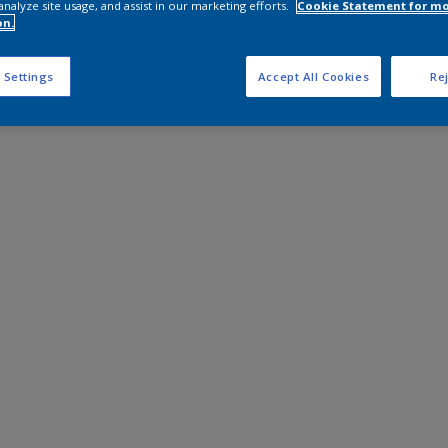
analyze site usage, and assist in our marketing efforts.
Cookie Statement for m
on.
 Settings
Accept All Cookies
Rej