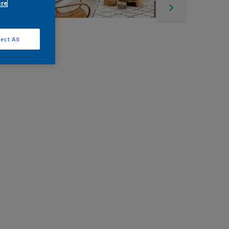
ore
ect All