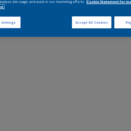
analyze site usage, and assist in our marketing efforts.
Cookie Statement for m
on.
 Settings
Accept All Cookies
Rej