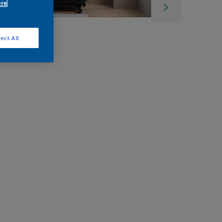
ore
ect All