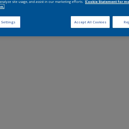
analyze site usage, and assist in our marketing efforts.
Cookie Statement for m
on.
 Settings
Accept All Cookies
Rej