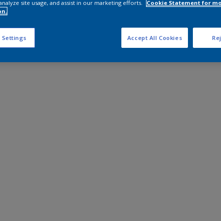
analyze site usage, and assist in our marketing efforts.
Cookie Statement for m
on.
 Settings
Accept All Cookies
Rej