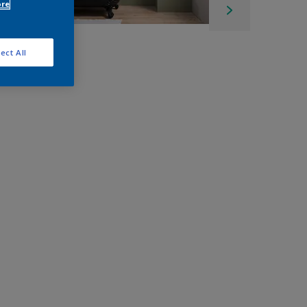
ore
ect All