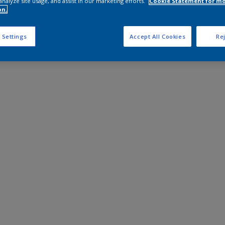
analyze site usage, and assist in our marketing efforts.
Cookie Statement for m
on.
 Settings
Accept All Cookies
Rej