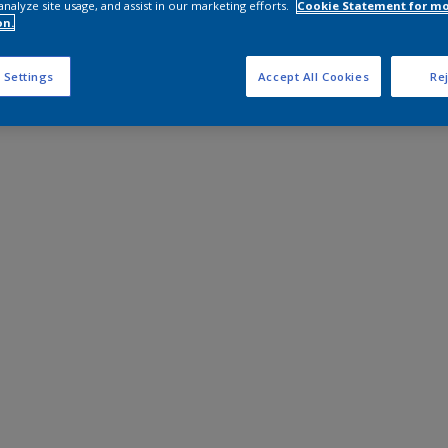
analyze site usage, and assist in our marketing efforts.
Cookie Statement for m
on.
 Settings
Accept All Cookies
Rej