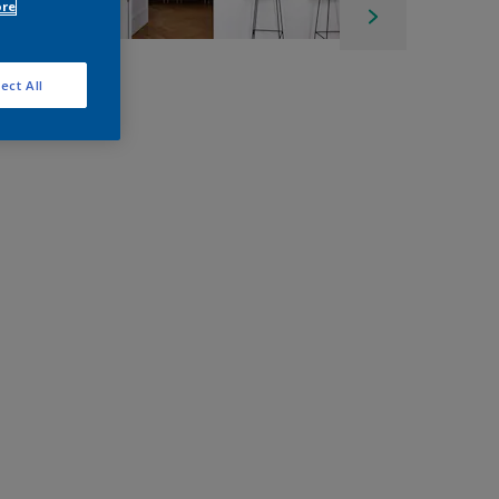
ore
ect All