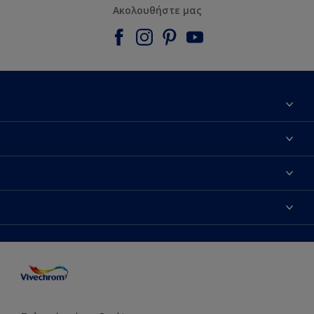
Ακολουθήστε μας
Εύρεση Καταστήματος
Επικοινωνία
Dulux Trade
Τα νέα μας
Hammerite
Χρωματική Πιστότητα
Το Χρώμα της Χρονιάς 2020
Sitemap
Το Χρώμα της Χρονιάς 2021
Η Ιστορία της Vivechrom
Τα Έντυπά μας
Το Χρώμα της Χρονιάς 2022
Αξίες Και Όραμα
Δωρεάν Υπηρεσία Διακοσμητή
Το Χρώμα της Χρονιάς 2023
Βιώσιμη Ανάπτυξη
Το Χρώμα της Χρονιάς 2024
Βραβεύσεις
Το Χρώμα της Χρονιάς 2025