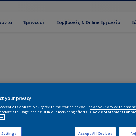
ϊόντα
Έμπνευση
Συμβουλές & Online Εργαλεία
Ε
ct your privacy.
 “Accept All Cookies”, you agree to the storing of cookies on your device to enhanc
analyze site usage, and assist in our marketing efforts.
Cookie Statement for m
on.
 Settings
Accept All Cookies
Rej