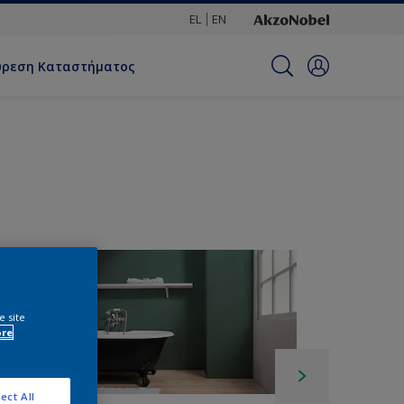
EL
EN
ύρεση Καταστήματος
e site
ore
ect All