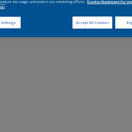
analyze site usage, and assist in our marketing efforts.
Cookie Statement for m
on.
 Settings
Accept All Cookies
Rej