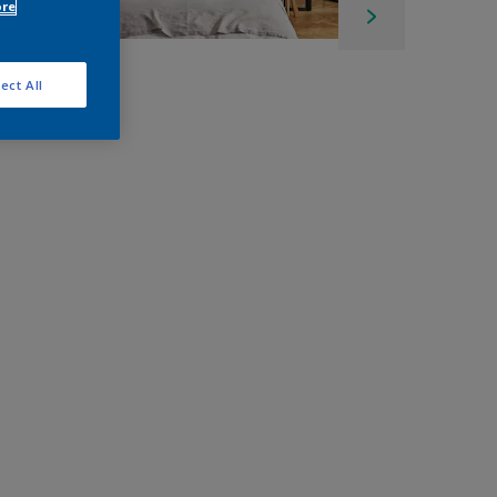
ore
ect All