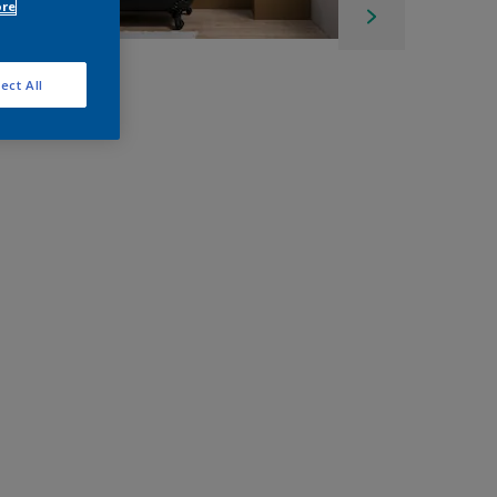
ore
ect All