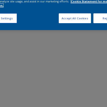
analyze site usage, and assist in our marketing efforts.
Cookie Statement for m
on.
 Settings
Accept All Cookies
Rej