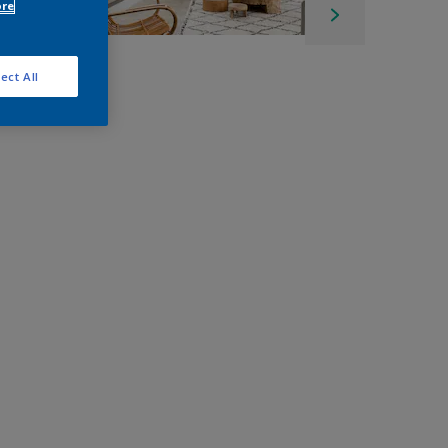
ore
ect All