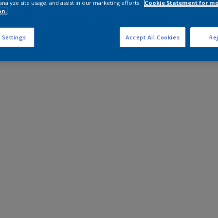
analyze site usage, and assist in our marketing efforts.
Cookie Statement for m
on.
 Settings
Accept All Cookies
Rej