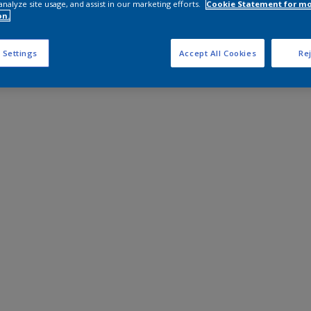
analyze site usage, and assist in our marketing efforts.
Cookie Statement for m
on.
 Settings
Accept All Cookies
Rej