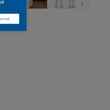
ore
ect All