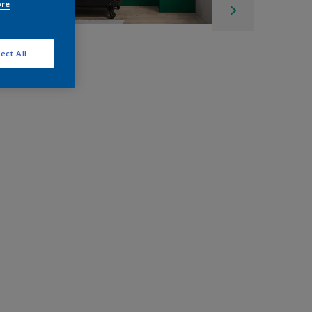
ore
ect All