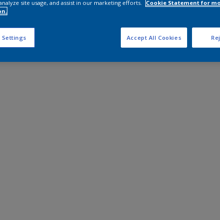
analyze site usage, and assist in our marketing efforts.
Cookie Statement for m
on.
 Settings
Accept All Cookies
Rej