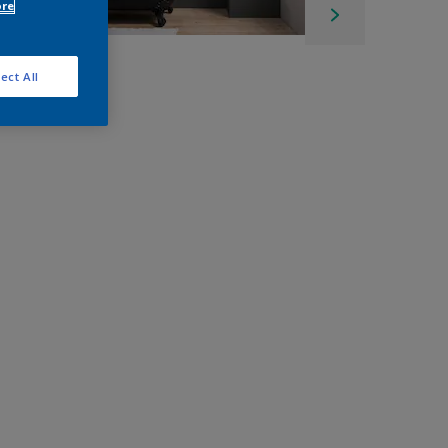
ore
ect All