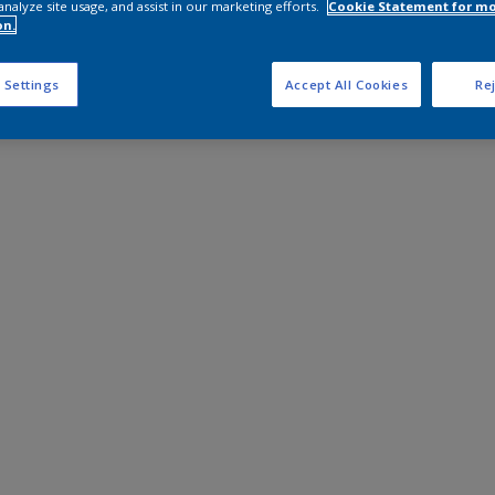
analyze site usage, and assist in our marketing efforts.
Cookie Statement for m
on.
 Settings
Accept All Cookies
Rej