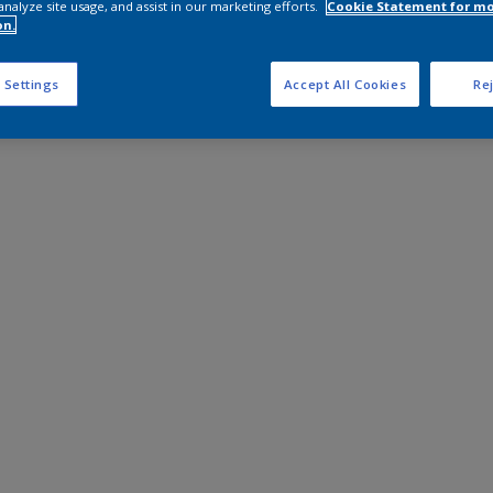
analyze site usage, and assist in our marketing efforts.
Cookie Statement for m
on.
 Settings
Accept All Cookies
Rej