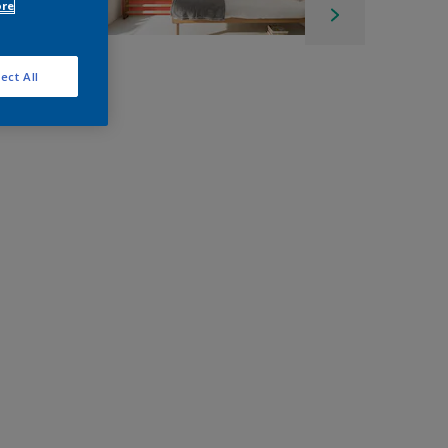
ore
ect All