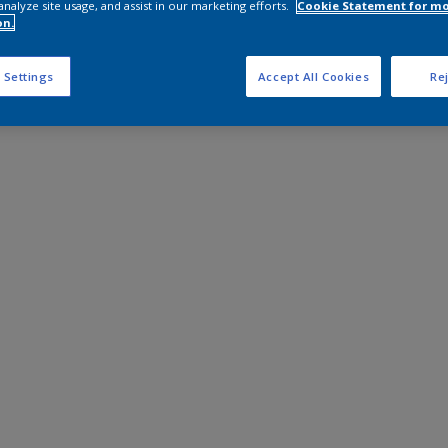
analyze site usage, and assist in our marketing efforts.
Cookie Statement for m
on.
 Settings
Accept All Cookies
Rej