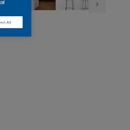
ore
ect All