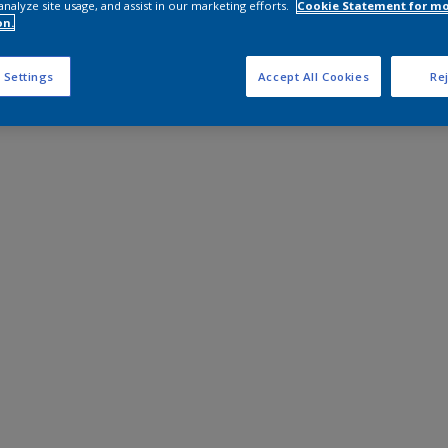
analyze site usage, and assist in our marketing efforts.
Cookie Statement for m
on.
 Settings
Accept All Cookies
Rej