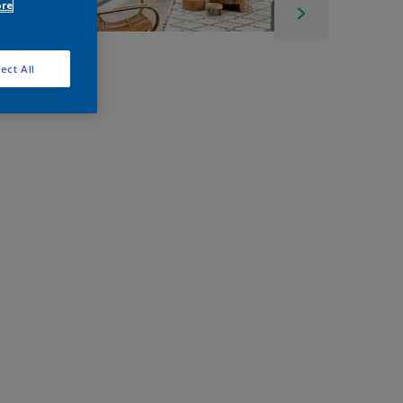
ore
ect All