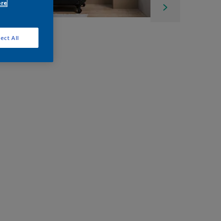
ore
ect All