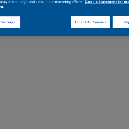
analyze site usage, and assist in our marketing efforts.
Cookie Statement for m
on.
 Settings
Accept All Cookies
Rej