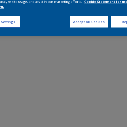
analyze site usage, and assist in our marketing efforts.
Cookie Statement for m
on.
 Settings
Accept All Cookies
Rej