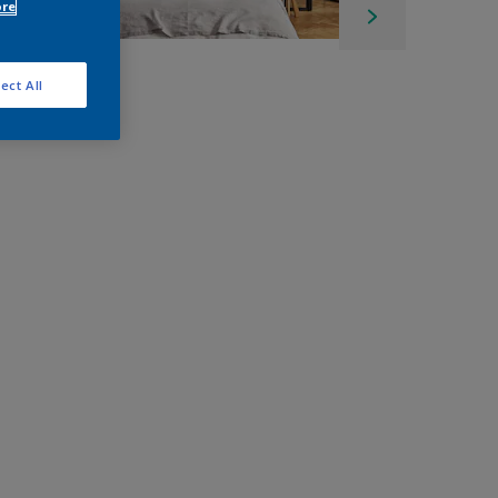
ore
ect All