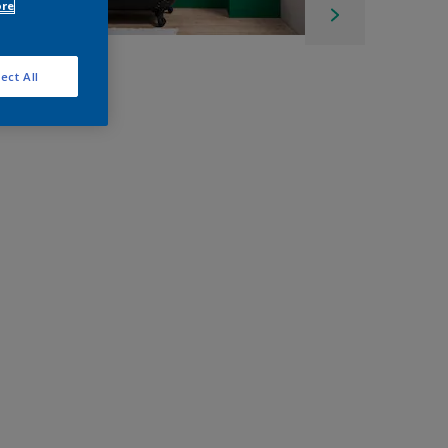
ore
ect All