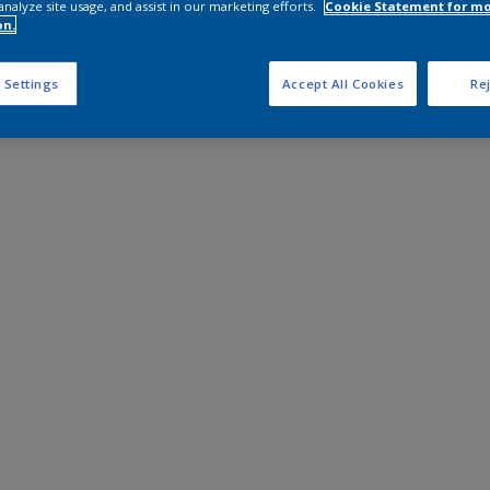
analyze site usage, and assist in our marketing efforts.
Cookie Statement for m
on.
 Settings
Accept All Cookies
Rej