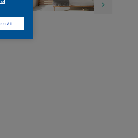
ore
ect All