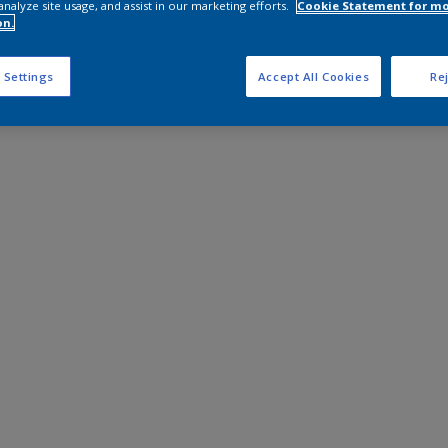
analyze site usage, and assist in our marketing efforts.
Cookie Statement for m
on.
 Settings
Accept All Cookies
Rej