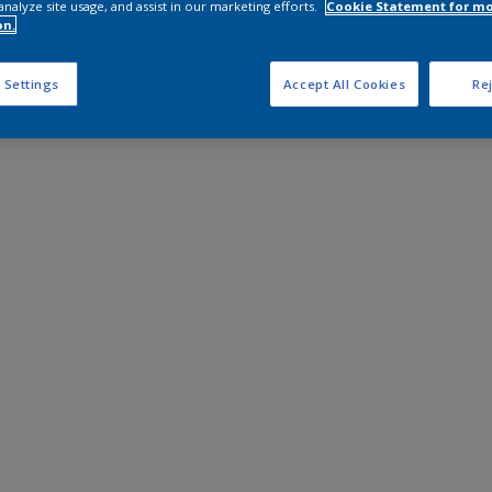
analyze site usage, and assist in our marketing efforts.
Cookie Statement for m
on.
 Settings
Accept All Cookies
Rej