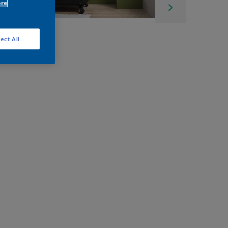
ore
ect All